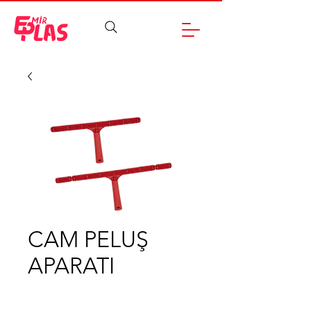
CAM PELUŞ
APARATI
______________________________