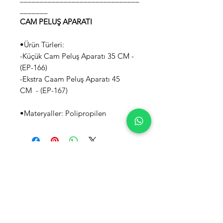
_______
CAM PELUŞ APARATI
•Ürün Türleri:
-Küçük Cam Peluş Aparatı 35 CM -
(EP-166)
-Ekstra Caam Peluş Aparatı 45
CM - (EP-167)
•Materyaller: Polipropilen
EMİR PLASTİK
İkitelli OSB Mahallesi
İsteks Sanayi Sitesi B4
Blok No:13 Başakşehir/İSTANBUL