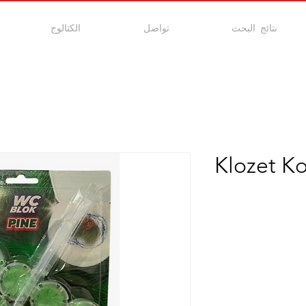
نتائج البحث
تواصل
الكتالوج
Klozet K