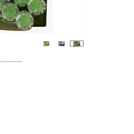
__________
موقع إستيكس
حي إيكيتيلي OSB،
الصناعي، بلوك B4، رقم: 13،
باشاك شهير/إسطنبول