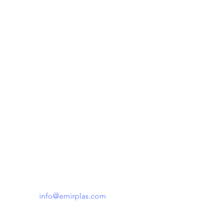
الهاتف: +90 541 148 52 21
info@emirplas.com