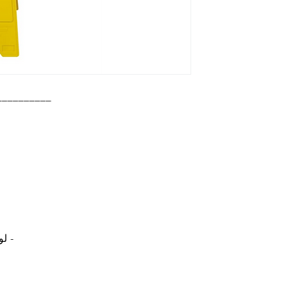
__________
- لو