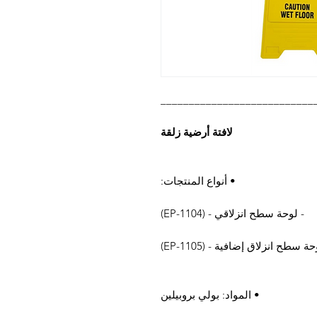
___________________________
لافتة أرضية زلقة
• أنواع المنتجات:
- لوحة سطح انزلاقي - (EP-1104)
حة سطح انزلاق إضافية - (EP-1105)
• المواد: بولي بروبيلين