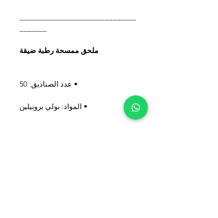
______________________________
_______
ملحق ممسحة رطبة ضيقة
• عدد الصناديق: 50
• المواد: بولي بروبيلين
أمير بلاستيك
موقع إستيكس الصناعي،
حي إيكيتيلي OSB،
بلوك B4، رقم: 13، باشاك شهير/إسطنبول